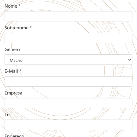
Nome
*
Sobrenome
*
Gênero
E-Mail
*
Empresa
Tel
Endereço