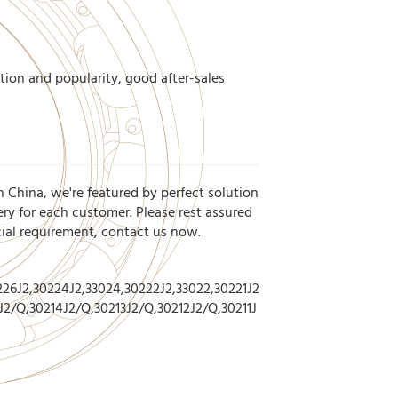
tion and popularity, good after-sales
n China, we're featured by perfect solution
ery for each customer. Please rest assured
cial requirement, contact us now.
26J2,30224J2,33024,30222J2,33022,30221J2
J2/Q,30214J2/Q,30213J2/Q,30212J2/Q,30211J