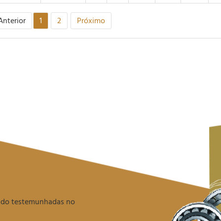
Anterior
1
2
Próximo
endo testemunhadas no