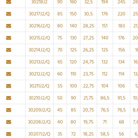
30218J2
90
160
32,5
194
245
28
30217J2/Q
85
150
30,5
176
220
25
30216J2/Q
80
140
28,25
151
183
21
30215J2/Q
75
130
27,25
140
176
20
30214J2/Q
70
125
26,25
125
156
1
30213J2/Q
65
120
24,75
132
134
16
30212J2/Q
60
110
23,75
112
114
13
30211J2/Q
55
100
22,75
104
106
1
30210J2/Q
50
90
21,75
86,5
91,5
10
30209J2/Q
45
85
20,75
76,5
76,5
8,
30208J2/Q
40
80
19,75
71
68
7,
30207J2/Q
35
72
18,25
58,5
56
6