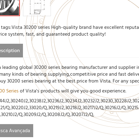
 tags:Vista 30200 series High-quality brand have excellent reputa
vice system, fast, and guaranteed product quality!
scription
a leading global 30200 series bearing manufacturer and supplier i
 many kinds of bearing supplying,competitive price and fast deliv
buy 30200 series bearing at the best price from Vista. For any spe
00 Series
of Vista's products will give you good experience.
44J2,30240J2,30238J2,30236J2,30234J2,30232J2,30230,30228J2,302
021/Q,30220J2,33020/Q,30219J2,30218J2,30217J2/Q,30216J2/Q,30215
,30210J2/Q,30209J2/Q,30208J2/Q,30207J2/Q,
sca Avançada