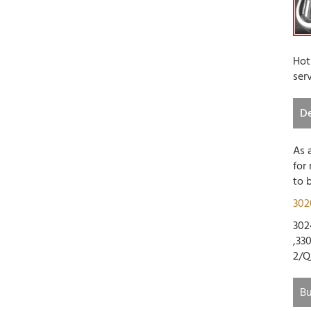
Hot
ser
De
As 
for
to 
302
302
,33
2/Q
Bu