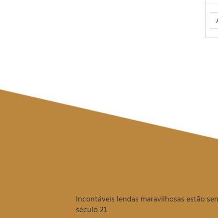
Incontáveis lendas maravilhosas estão s
século 21.