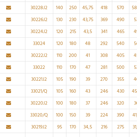
30228J2
140
250
45,75
418
570
58
30226J2
130
230
43,75
369
490
5
30224J2
120
215
43,5
341
465
4
33024
120
180
48
292
540
5
30222J2
110
200
41
308
405
4
33022
110
170
47
281
500
5
30221J2
105
190
39
270
355
4
33021/Q
105
160
43
246
430
45
30220J2
100
180
37
246
320
3
33020/Q
100
150
39
224
390
41
30219J2
95
170
34,5
216
275
31