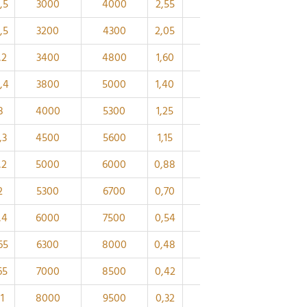
,5
3000
4000
2,55
3FB
90
118
,5
3200
4300
2,05
3EB
85
112
,2
3400
4800
1,60
3EB
80
105
,4
3800
5000
1,40
4DB
75
99,2
8
4000
5300
1,25
3EB
70
93,9
,3
4500
5600
1,15
3EB
65
89
,2
5000
6000
0,88
3EB
60
81,5
2
5300
6700
0,70
3DB
55
74,6
,4
6000
7500
0,54
3DB
50
67,9
65
6300
8000
0,48
3DB
45
63
65
7000
8500
0,42
3DB
40
57,5
,1
8000
9500
0,32
3DB
35
51,8