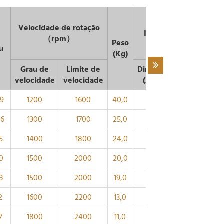
Velocidade de rotação
ISO335
（rpm）
Peso
u
(Kg)
Grau de
Limite de
Dimensões
d1
d
velocidade
velocidade
(ABMA)
～
29
1200
1600
40,0
-
220
294
06
1300
1700
25,0
4GB
200
268
5
1400
1800
24,0
4GB
190
254
0
1500
2000
20,0
4GB
180
239
3
1500
2000
19,0
4GB
170
230
2
1600
2200
13,0
4GB
160
214
7
1800
2400
11,0
4GB
150
200