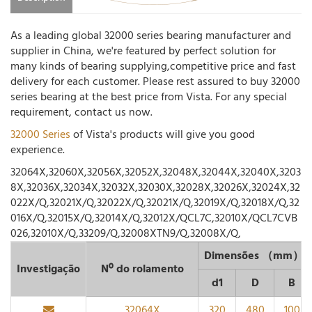
As a leading global 32000 series bearing manufacturer and
supplier in China, we're featured by perfect solution for
many kinds of bearing supplying,competitive price and fast
delivery for each customer. Please rest assured to buy 32000
series bearing at the best price from Vista. For any special
requirement, contact us now.
32000 Series
of Vista's products will give you good
experience.
32064X,32060X,32056X,32052X,32048X,32044X,32040X,3203
8X,32036X,32034X,32032X,32030X,32028X,32026X,32024X,32
022X/Q,32021X/Q,32022X/Q,32021X/Q,32019X/Q,32018X/Q,32
016X/Q,32015X/Q,32014X/Q,32012X/QCL7C,32010X/QCL7CVB
026,32010X/Q,33209/Q,32008XTN9/Q,32008X/Q,
Dimensões （mm）
Investigação
Nº do rolamento
d1
D
B
32064X
320
480
100