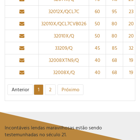
32012X/QCL7C
60
95
23
32010X/QCL7CVB026
50
80
20
32010X/Q
50
80
20
33209/Q
45
85
32
32008XTN9/Q
40
68
19
32008X/Q
40
68
19
Anterior
1
2
Próximo
Incontáveis lendas maravilhosas estão sendo
testemunhadas no século 21.