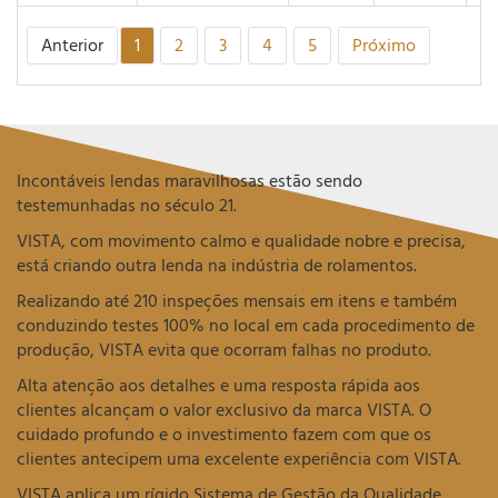
Anterior
1
2
3
4
5
Próximo
Incontáveis lendas maravilhosas estão sendo
testemunhadas no século 21.
VISTA, com movimento calmo e qualidade nobre e precisa,
está criando outra lenda na indústria de rolamentos.
Realizando até 210 inspeções mensais em itens e também
conduzindo testes 100% no local em cada procedimento de
produção, VISTA evita que ocorram falhas no produto.
Alta atenção aos detalhes e uma resposta rápida aos
clientes alcançam o valor exclusivo da marca VISTA. O
cuidado profundo e o investimento fazem com que os
clientes antecipem uma excelente experiência com VISTA.
VISTA aplica um rígido Sistema de Gestão da Qualidade.