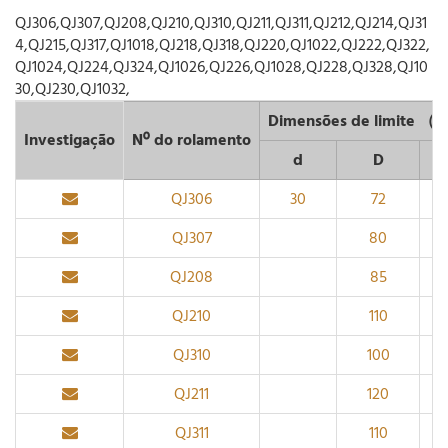
QJ306,QJ307,QJ208,QJ210,QJ310,QJ211,QJ311,QJ212,QJ214,QJ31
4,QJ215,QJ317,QJ1018,QJ218,QJ318,QJ220,QJ1022,QJ222,QJ322,
QJ1024,QJ224,QJ324,QJ1026,QJ226,QJ1028,QJ228,QJ328,QJ10
30,QJ230,QJ1032,
Dimensões de limite 
Investigação
Nº do rolamento
d
D
QJ306
30
72
QJ307
80
QJ208
85
QJ210
110
QJ310
100
QJ211
120
QJ311
110