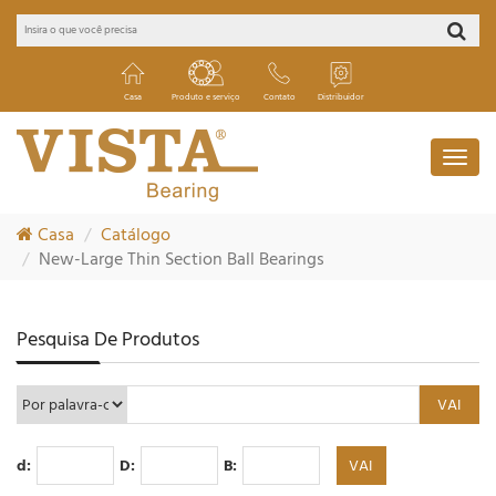
Casa
Produto e serviço
Contato
Distribuidor
Casa
Catálogo
New-Large Thin Section Ball Bearings
Pesquisa De Produtos
d:
D:
B: