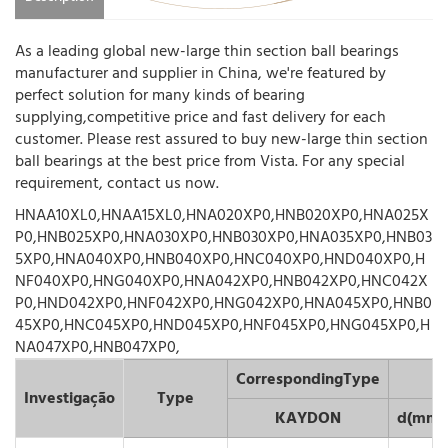
As a leading global new-large thin section ball bearings
manufacturer and supplier in China, we're featured by
perfect solution for many kinds of bearing
supplying,competitive price and fast delivery for each
customer. Please rest assured to buy new-large thin section
ball bearings at the best price from Vista. For any special
requirement, contact us now.
HNAA10XL0,HNAA15XL0,HNA020XP0,HNB020XP0,HNA025X
P0,HNB025XP0,HNA030XP0,HNB030XP0,HNA035XP0,HNB03
5XP0,HNA040XP0,HNB040XP0,HNC040XP0,HND040XP0,H
NF040XP0,HNG040XP0,HNA042XP0,HNB042XP0,HNC042X
P0,HND042XP0,HNF042XP0,HNG042XP0,HNA045XP0,HNB0
45XP0,HNC045XP0,HND045XP0,HNF045XP0,HNG045XP0,H
NA047XP0,HNB047XP0,
CorrespondingType
Investigação
Type
KAYDON
d(mm)