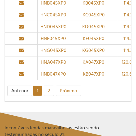
HNB045XP0
KB045XP0
114.3
HNC045XP0
KC045XP0
114.3
HND045XP0
KD045XP0
114.3
HNF045XP0
KF045XP0
114.3
HNG045XP0
KG045XP0
114.3
HNA047XP0
KA047XP0
120.65
HNB047XP0
KB047XP0
120.65
Anterior
1
2
Próximo
Incontáveis lendas maravilhosas estão sendo
testemunhadas no século 21.