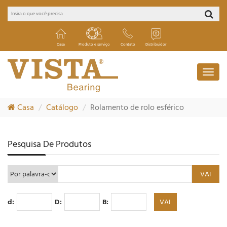
Casa
Produto e serviço
Contato
Distribuidor
Casa
Catálogo
Rolamento de rolo esférico
Pesquisa De Produtos
d:
D:
B: