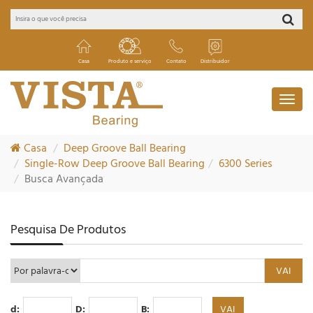
Casa
Produto e serviço
Contato
Distribuidor
Casa
Deep Groove Ball Bearing
Single-Row Deep Groove Ball Bearing
6300 Series
Busca Avançada
Pesquisa De Produtos
d:
D:
B: