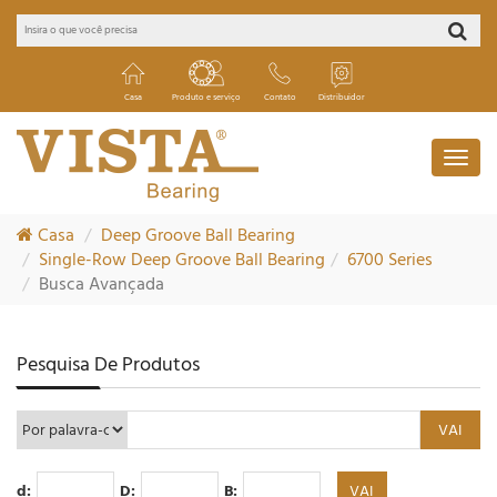
Casa
Produto e serviço
Contato
Distribuidor
Casa
Deep Groove Ball Bearing
Single-Row Deep Groove Ball Bearing
6700 Series
Busca Avançada
Pesquisa De Produtos
d:
D:
B: