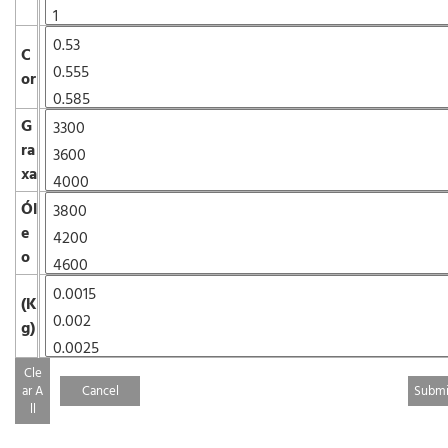
C
or
G
ra
xa
Ól
e
o
(K
g)
Cle
ar A
Cancel
ll