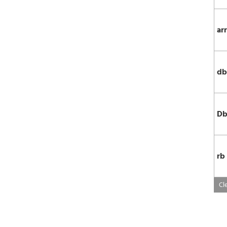
ar
db
Db
rb
Cle