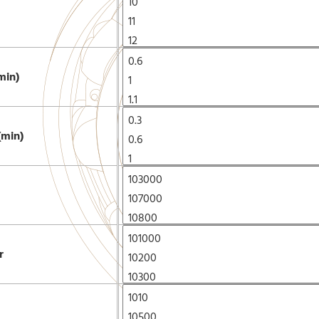
min)
(min)
r