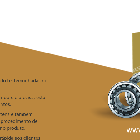
endo testemunhadas no
obre e precisa, está
entos.
 itens e também
a procedimento de
 no produto.
rápida aos clientes