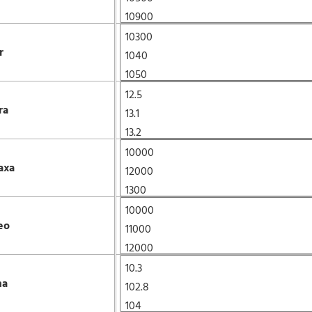
r
ra
axa
eo
ma