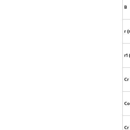
B
r (
r1 
Cr
Co
Cr