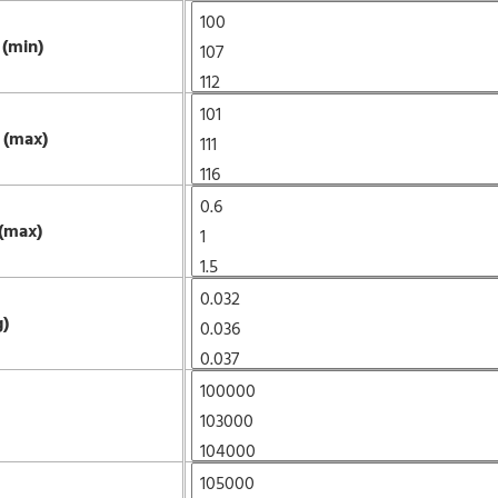
 (min)
 (max)
 (max)
g)