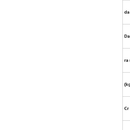
da
Da
ra
(k
Cr