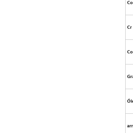
Co
Cr
Co
Gr
Ól
ar