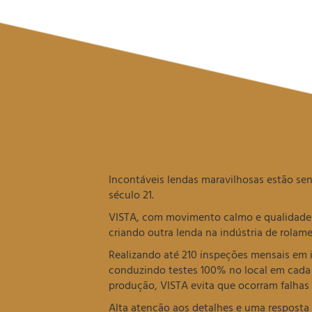
Incontáveis lendas maravilhosas estão s
século 21.
VISTA, com movimento calmo e qualidade n
criando outra lenda na indústria de rolam
Realizando até 210 inspeções mensais em
conduzindo testes 100% no local em cad
produção, VISTA evita que ocorram falhas
Alta atenção aos detalhes e uma resposta 