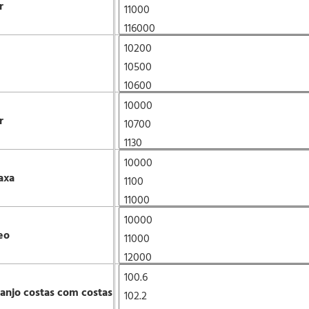
r
r
axa
eo
ranjo costas com costas