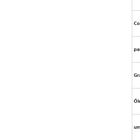
Co
pa
Gr
Ól
u