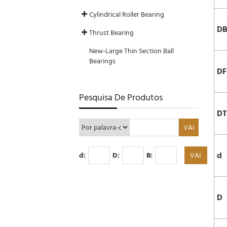
Cylindrical Roller Bearing
D
Thrust Bearing
New-Large Thin Section Ball
Bearings
DF
Pesquisa De Produtos
DT
d
d:
D:
B:
D