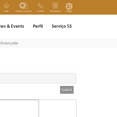
Casa
Produto e serviço
Contato
Distribuidor
Língua
ws & Events
Perfil
Serviço 5S
 Avançada