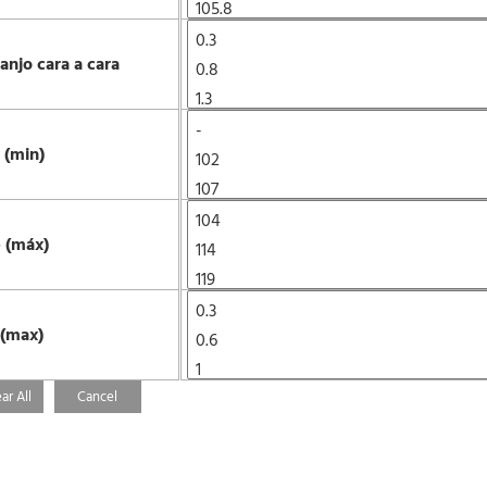
ranjo cara a cara
 (min)
 (máx)
 (max)
ar All
Cancel