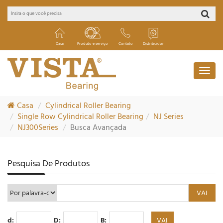
Casa
Produto e serviço
Contato
Distribuidor
Casa
Cylindrical Roller Bearing
Single Row Cylindrical Roller Bearing
NJ Series
NJ300Series
Busca Avançada
Pesquisa De Produtos
d:
D:
B: