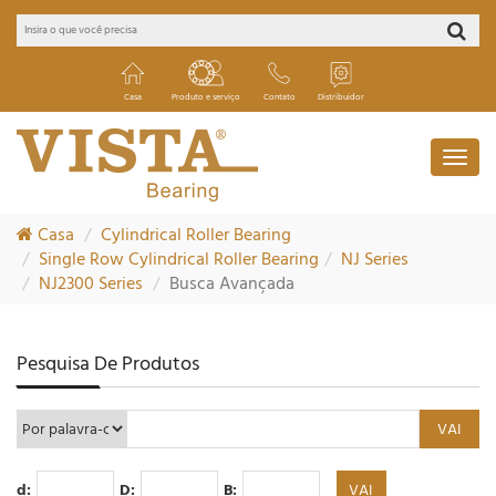
Casa
Produto e serviço
Contato
Distribuidor
Casa
Cylindrical Roller Bearing
Single Row Cylindrical Roller Bearing
NJ Series
NJ2300 Series
Busca Avançada
Pesquisa De Produtos
d:
D:
B: