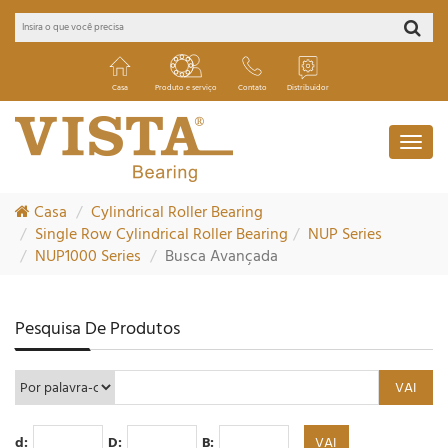
Casa
Produto e serviço
Contato
Distribuidor
Casa
Cylindrical Roller Bearing
Single Row Cylindrical Roller Bearing
NUP Series
NUP1000 Series
Busca Avançada
Pesquisa De Produtos
d:
D:
B: